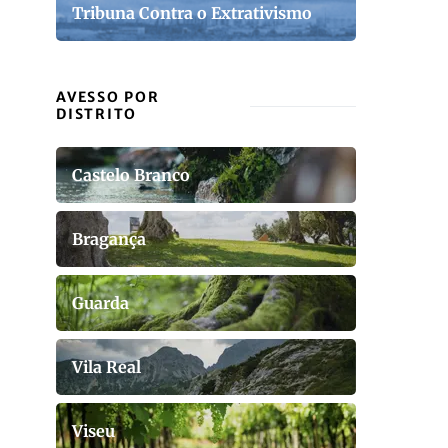
Tribuna Contra o Extrativismo
AVESSO POR
DISTRITO
Castelo Branco
Bragança
Guarda
Vila Real
Viseu