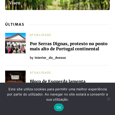
Viseu
ÚLTIMAS
ATUALIDADE
Por Serras Dignas, protesto no ponto
mais alto de Portugal continental
by
Interior_do_Avesso
ATUALIDADE
Bloco de Esquerda lamenta
encerramento das salas NOS em Viseu
Este site utiliza cookies para permitir uma melhor experiência
e reforça a urgência de reabrir o
por parte do utilizador. Ao navegar no site estará a consentir a
Cinema Ícaro
sua utilização.
by
Interior do Avesso
Ok