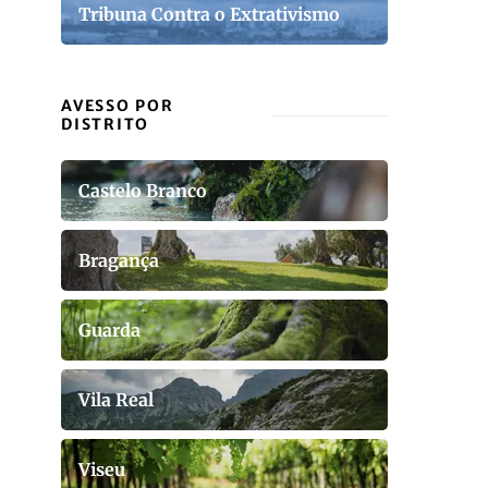
Tribuna Contra o Extrativismo
AVESSO POR
DISTRITO
Castelo Branco
Bragança
Guarda
Vila Real
Viseu