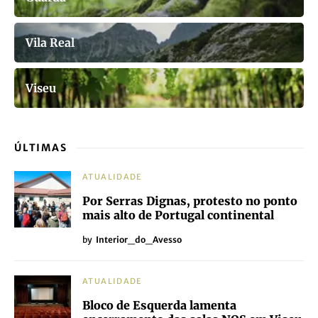
Vila Real
Viseu
ÚLTIMAS
ATUALIDADE
Por Serras Dignas, protesto no ponto
mais alto de Portugal continental
by
Interior_do_Avesso
ATUALIDADE
Bloco de Esquerda lamenta