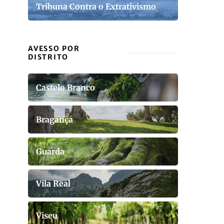
Tribuna Contra o Extrativismo
AVESSO POR
DISTRITO
Castelo Branco
Bragança
Guarda
Vila Real
Viseu