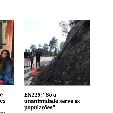
de
EN225: “Só a
res
unanimidade serve as
populações”