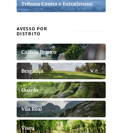
Tribuna Contra o Extrativismo
AVESSO POR
DISTRITO
Castelo Branco
Bragança
Guarda
Vila Real
Viseu