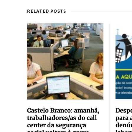
RELATED POSTS
Castelo Branco: amanhã,
Despe
trabalhadores/as do call
para 
center da segurança
denún