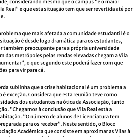
dade, considerando mesmo que o campus “é o maior
a Real” e que esta situação tem que ser revertida até por
e.
problema que mais afetada a comunidade estudantil é o
situação é desde logo dramática para os estudantes,
er também preocupante para a própria universidade
m das metrópoles pelas rendas elevadas chegam a Vila
aumentar”, o que segundo este poderá fazer com que
es para vir para cá.
erda sublinha que a crise habitacional é um problema a
ão é exceção. Considera que esta reunião teve como
ssidades dos estudantes na ótica da Associação, tanto
ção. “Chegamos à conclusão que Vila Real está a
habitação. “O número de alunos de Licenciatura tem
reparada para os receber”. Neste sentido, o Bloco
ciação Académica que consiste em aproximar as Vilas à