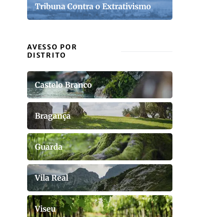
Tribuna Contra o Extrativismo
AVESSO POR
DISTRITO
Castelo Branco
Bragança
Guarda
Vila Real
Viseu