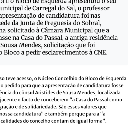
bril o Bloco de Esquerda apresentou o seu
nicipal de Carregal do Sal, o professor
presentação de candidatura foi nas
sede da Junta de Freguesia do Sobral,
nha solicitado à Câmara Municipal que a
asse na Casa do Passal, a antiga residência
 Sousa Mendes, solicitação que foi
o Bloco a pedir esclarecimentos à CNE.
so teve acesso, o
Núcleo Concelhio do Bloco de Esquerda
e o pedido para que a apresentação de candidatura fosse
dência do cônsul Aristides de Sousa Mendes, localizada
bjacente o facto de conceberem “a Casa do Passal como
gração e de solidariedade. São esses valores que
nossa candidatura” e também porque para a “a
ocalidades do concelho contam de igual forma”.