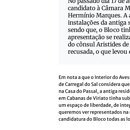
No passado dia 17 de a
candidato à Câmara Mu
Hermínio Marques. A a
instalações da antiga 
sendo que, o Bloco ti
apresentação se realiz
do cônsul Aristides de
recusada, o que levou 
Em nota a que o Interior do Aves
de Carregal do Sal considera qu
na
Casa do Passal, a antiga resi
em Cabanas de Viriato tinha su
um espaço de liberdade, de inte
queremos ver representados na 
candidatura do Bloco todas as l