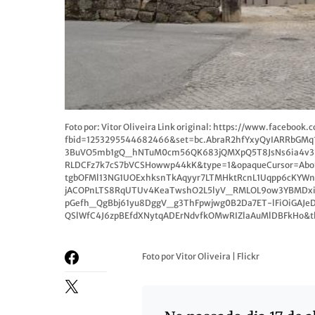
Foto por: Vitor Oliveira Link original: https://www.facebook
fbid=1253295544682466&set=bc.AbraR2hfYxyQyIARRbGM
3BuVO5mb1gQ_hNTuM0cm56QK683jQMXpQ5T8JsNs6ia4v3
RLDCFz7k7cS7bVCSHowwp44kK&type=1&opaqueCursor=Ab
tgbOFMl13NG1UOExhksnTkAqyyr7LTMHktRcnL1Uqpp6cKYW
jACOPnLTS8RqUTUv4KeaTwshO2L5lyV_RMLOL9ow3YBMDxie
pGefh_QgBbj61yu8DggV_g3ThFpwjwg0B2Da7ET-lFiOiGAJe
QSlWfC4J6zpBEfdXNytqADErNdvfkOMwRIZlaAuMlDBFkHo&t
Foto por Vitor Oliveira | Flickr