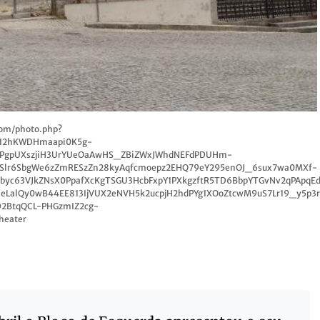
.com/photo.php?
q12hKWDHmaapi0K5g-
PgpUXszjiH3UrYUeOaAwHS_ZBiZWxJWhdNEFdPDUHm-
oSlr6SbgWe6zZmRESzZn28kyAqfcmoepz2EHQ79eY295enOJ_6sux7wa0MXf-
nbyc63VJkZNsX0PpafXcKgTSGU3HcbFxpY1PXkgzftR5TD6BbpYTGvNv2qPApq
LalQy0wB44EE813IjVUX2eNVH5k2ucpjH2hdPYg1XOoZtcwM9uS7Lr19_y5p3r
D2BtqQCL-PHGzmIZ2cg-
heater