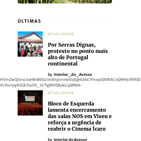
ÚLTIMAS
ATUALIDADE
Por Serras Dignas,
protesto no ponto mais
alto de Portugal
continental
by
Interior_do_Avesso
EdH5mZwQJiesL4wNhB0Gs1mBnjzvrnw0zJQjHUA67FnayG008ACoQMHJcfllR
Vc9xrrpyKSGk3Iu3H_ix7lgWV0BokLLpWWA-
ATUALIDADE
Bloco de Esquerda
lamenta encerramento
das salas NOS em Viseu e
reforça a urgência de
reabrir o Cinema Ícaro
by
Interior do Avesso