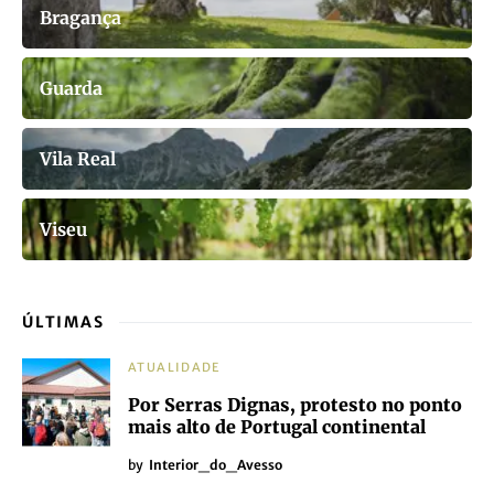
Bragança
Guarda
Vila Real
Viseu
ÚLTIMAS
ATUALIDADE
Por Serras Dignas, protesto no ponto
mais alto de Portugal continental
by
Interior_do_Avesso