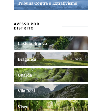
Tribuna Contra o Extrativismo
AVESSO POR
DISTRITO
Castelo Branco
Bragança
Guarda
Vila Real
Viseu