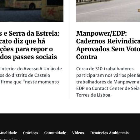
s e Serra da Estrela:
Manpower/EDP:
cato diz que há
Cadernos Reivindica
ções para repor o
Aprovados Sem Vot
 dos passes sociais
Contra
Interior do Avesso A União de
Cerca de 310 trabalhadores
os do distrito de Castelo
participaram nos vários plená
afirma que “neste momento
trabalhadores da Manpower af
EDP no Contact Center de Seia
Torres de Lisboa.
Atualidade
Crónicas
Comunidade
Vídeos
Denúncias Ambientais