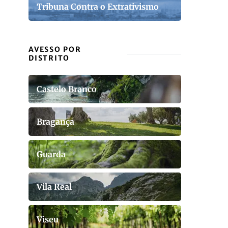
Tribuna Contra o Extrativismo
AVESSO POR
DISTRITO
Castelo Branco
Bragança
Guarda
Vila Real
Viseu