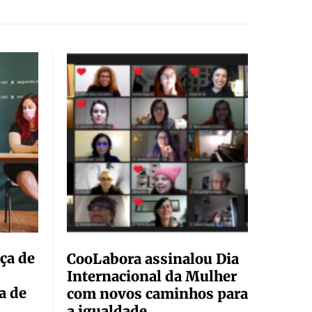
ça de
CooLabora assinalou Dia
Internacional da Mulher
a de
com novos caminhos para
a igualdade