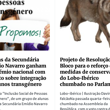
s da Secundária
Projeto de Resoluçã
io Navarro ganham
Bloco para o reforço
rémio nacional com
medidas de conserv
to sobre integração
do Lobo-Ibérico
unos transgénero
chumbado no Parla
o “Inclusão Social de Pessoas
Lobo-ibérico | Ilustração Davi
nero”, de um grupo de alunas
FalcãoNa passada quarta-feira
la Secundária Emídio Navarro
chumbado na Assembleia da
…
República, com o voto contra