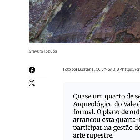
Gravura Foz Côa
Foto por Lusitana, CC BY-SA 3.0 <https:
Quase um quarto de sé
Arqueológico do Vale d
formal. O plano de or
arrancou esta quarta-
participar na gestão d
arte rupestre.