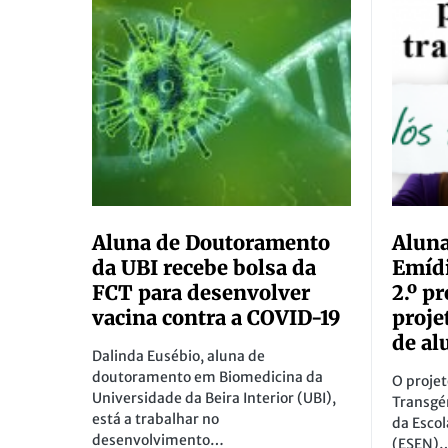
Aluna de Doutoramento
Aluna
da UBI recebe bolsa da
Emíd
FCT para desenvolver
2.º p
vacina contra a COVID-19
proje
de al
Dalinda Eusébio, aluna de
doutoramento em Biomedicina da
O projet
Universidade da Beira Interior (UBI),
Transgé
está a trabalhar no
da Esco
desenvolvimento…
(ESEN)