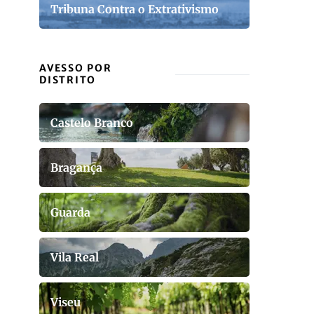
Tribuna Contra o Extrativismo
AVESSO POR
DISTRITO
Castelo Branco
Bragança
Guarda
Vila Real
Viseu