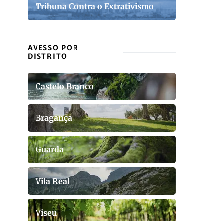
Tribuna Contra o Extrativismo
AVESSO POR
DISTRITO
Castelo Branco
Bragança
Guarda
Vila Real
Viseu