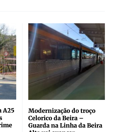
a A25
Modernização do troço
s
Celorico da Beira –
rime
Guarda na Linha da Beira