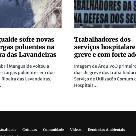
alde sofre novas
Trabalhadores dos
rgas poluentes na
serviços hospitalar
ra das Lavandeiras
greve e com forte a
abril Mangualde voltou a
Imagem de ArquivoO primeiro
descargas poluentes em dois
dias de greve dos trabalhador
a Ribeira das Lavandeiras,
Serviço de Utilização Comum 
…
Hospitais…
Atualidade
Crónicas
Comunidade
Vídeos
Denúncias Ambientais