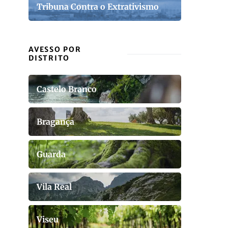
Tribuna Contra o Extrativismo
AVESSO POR
DISTRITO
Castelo Branco
Bragança
Guarda
Vila Real
Viseu