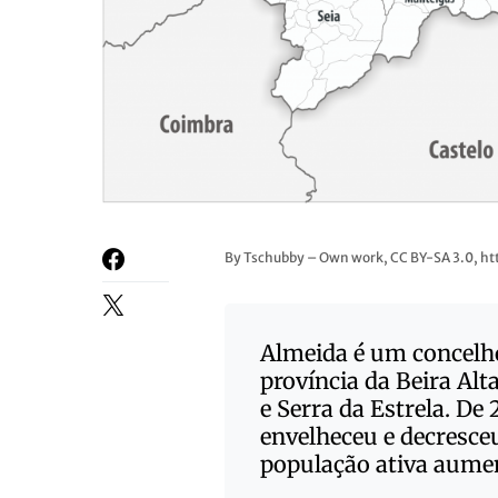
By Tschubby – Own work, CC BY-SA 3.0, 
Almeida
é um concelho
província da Beira Alt
e Serra da Estrela. De
envelheceu e decresceu
população ativa aume