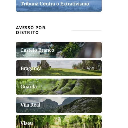
Tribuna Contra o Extrativismo
AVESSO POR
DISTRITO
Castelo Branco
Bragança
Guarda
Vila Real
Viseu