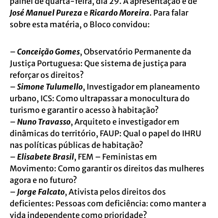
painel de quarta-feira, dia 29. A apresentação é de
José Manuel Pureza
e
Ricardo Moreira
. Para falar
sobre esta matéria, o Bloco convidou:
–
Conceição Gomes
, Observatório Permanente da
Justiça Portuguesa: Que sistema de justiça para
reforçar os direitos?
–
Simone Tulumello
, Investigador em planeamento
urbano, ICS: Como ultrapassar a monocultura do
turismo e garantir o acesso à habitação?
–
Nuno Travasso
, Arquiteto e investigador em
dinâmicas do território, FAUP: Qual o papel do IHRU
nas políticas públicas de habitação?
–
Elisabete Brasil
, FEM – Feministas em
Movimento: Como garantir os direitos das mulheres
agora e no futuro?
–
Jorge Falcato
, Ativista pelos direitos dos
deficientes: Pessoas com deficiência: como manter a
vida independente como prioridade?