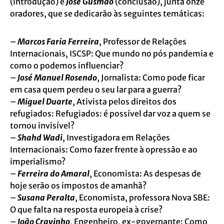
(introdução) e
José Gusmão
(conclusão), junta onze
oradores, que se dedicarão às seguintes temáticas:
–
Marcos Faria Ferreira
, Professor de Relações
Internacionais, ISCSP: Que mundo no pós pandemia e
como o podemos influenciar?
–
José Manuel Rosendo
, Jornalista: Como pode ficar
em casa quem perdeu o seu lar para a guerra?
–
Miguel Duarte
, Ativista pelos direitos dos
refugiados: Refugiados: é possível dar voz a quem se
tornou invisível?
–
Shahd Wadi
, Investigadora em Relações
Internacionais: Como fazer frente à opressão e ao
imperialismo?
–
Ferreira do Amaral
, Economista: As despesas de
hoje serão os impostos de amanhã?
–
Susana Peralta
, Economista, professora Nova SBE:
O que falta na resposta europeia à crise?
–
João Cravinho
, Engenheiro, ex-governante: Como