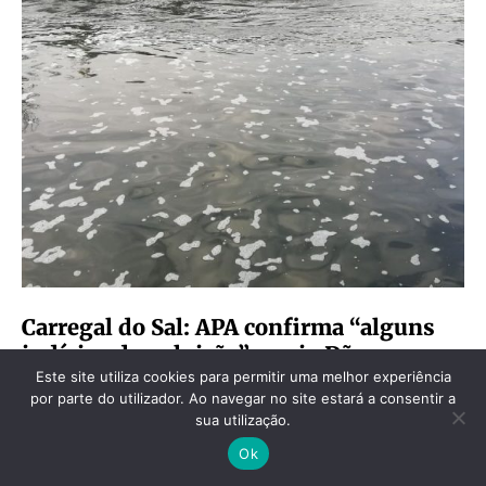
Carregal do Sal: APA confirma “alguns
indícios de poluição” no rio Dão
Este site utiliza cookies para permitir uma melhor experiência
Rio Dão – Arquivo Interior do Avesso O Núcleo Concelhio de
por parte do utilizador. Ao navegar no site estará a consentir a
Carregal do Sal do Bloco de Esquerda…
sua utilização.
Ok