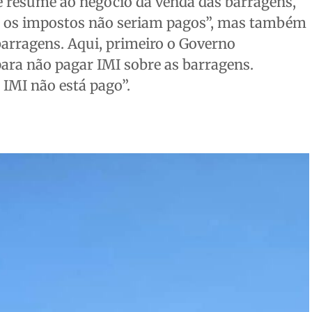
e resume ao negócio da venda das barragens,
e os impostos não seriam pagos”, mas também
barragens. Aqui, primeiro o Governo
ra não pagar IMI sobre as barragens.
IMI não está pago”.