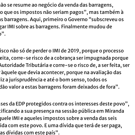
não se resume ao negócio da venda das barragens,
o que os impostos não seriam pagos”, mas também à
as barragens. Aqui, primeiro o Governo “subscreveu os
ar IMI sobre as barragens. Finalmente mudou de
o”.
isco não só de perder o IMI de 2019, porque o processo
feita, corre-se risco de a cobrança ser impugnada porque
Autoridade Tributária e corre-se o risco de, a ser feita, ser
r àquele que devia acontecer, porque na avaliação das
diz a jurisprudência e até o bom senso, todos os
ão valor a estas barragens foram deixados de fora”.
ses da EDP protegidos contra os interesses deste povo”,
ificando a sua presença na sessão pública em Miranda
uele IMI e aqueles impostos sobre a venda das seis
da com este povo. E uma dívida que terá de ser paga,
as dívidas com este país”.