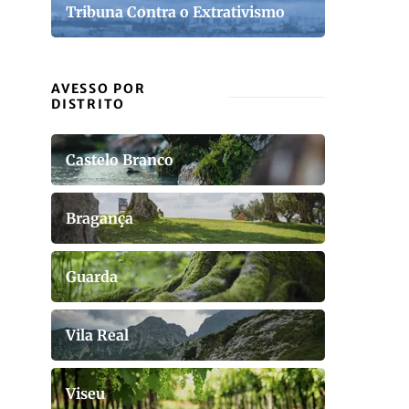
Tribuna Contra o Extrativismo
AVESSO POR
DISTRITO
Castelo Branco
Bragança
Guarda
Vila Real
Viseu