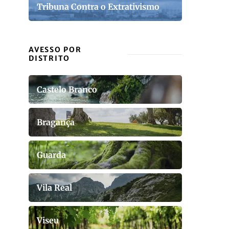
Tribuna Contra o Extrativismo
AVESSO POR
DISTRITO
Castelo Branco
Bragança
Guarda
Vila Real
Viseu