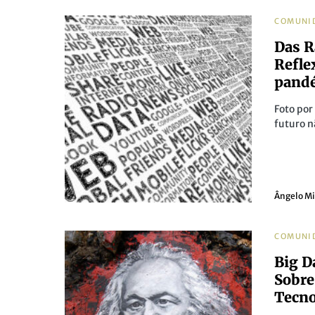
COMUNI
Das R
Refle
pand
Foto po
futuro n
Ângelo M
COMUNI
Big D
Sobre
Tecno