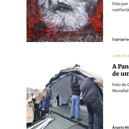
Foto por
confortá
Expropria
COMUNI
A Pan
de u
Foto de 
Mundial
Ângelo M