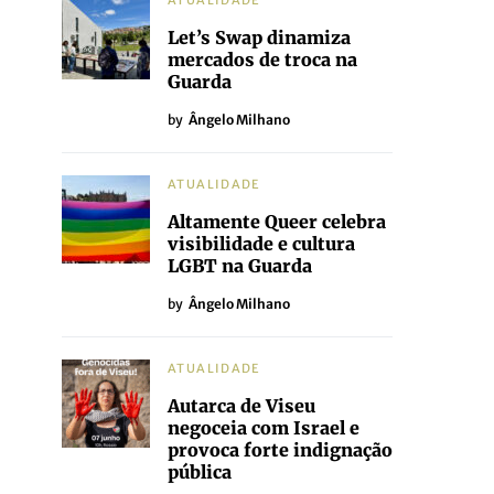
ATUALIDADE
Let’s Swap dinamiza
mercados de troca na
Guarda
by
Ângelo Milhano
ATUALIDADE
Altamente Queer celebra
visibilidade e cultura
LGBT na Guarda
by
Ângelo Milhano
ATUALIDADE
Autarca de Viseu
negoceia com Israel e
provoca forte indignação
pública