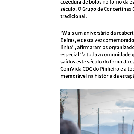
cozedura de bolos no forno da e
século. O Grupo de Concertina
tradicional.
“Mais um aniversário da reaber
Beiras, e desta vez comemorados
linha”, afirmaram os organizad
especial “a toda a comunidade 
saídos este século do forno da e
ComVida CDC do Pinheiro e a t
memorável na história da estaç