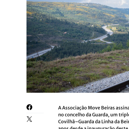
A Associação Move Beiras assina
no concelho da Guarda, um triplo
Covilhã–Guarda da Linha da Beira
anos desde a inauguração deste h