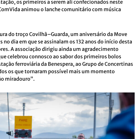
stação, os primeiros a serem ali confecionados neste
s ComVida animou o lanche comunitário com música
tura do troço Covilhã–Guarda, um aniversário da Move
 no dia em que se assinalam os 132 anos do início desta
ores. A associação dirigiu ainda um agradecimento
que celebrou connosco ao sabor dos primeiros bolos
stação ferroviária da Benespera, ao Grupo de Concertinas
odos os que tornaram possível mais um momento
ão miradouro”.