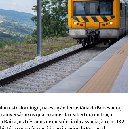
lou este domingo, na estação ferroviária da Benespera,
 aniversário: os quatro anos da reabertura do troço
 Baixa, os três anos de existência da associação e os 132
istórico eixo ferroviário no interior de Portugal.