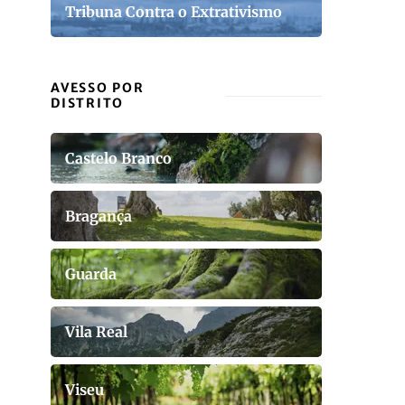
Tribuna Contra o Extrativismo
AVESSO POR
DISTRITO
Castelo Branco
Bragança
Guarda
Vila Real
Viseu