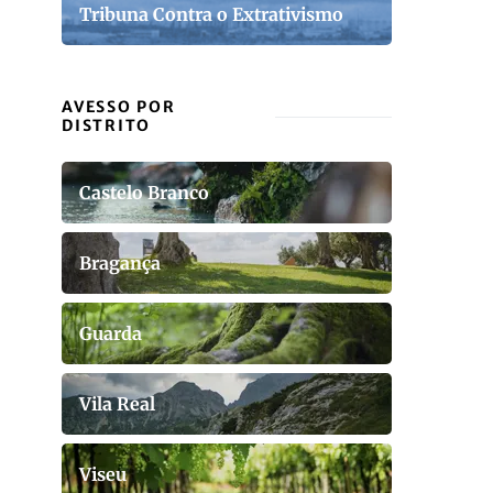
Tribuna Contra o Extrativismo
AVESSO POR
DISTRITO
Castelo Branco
Bragança
Guarda
Vila Real
Viseu