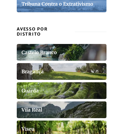
Tribuna Contra o Extrativismo
AVESSO POR
DISTRITO
Castelo Branco
Bragança
Guarda
Vila Real
Viseu