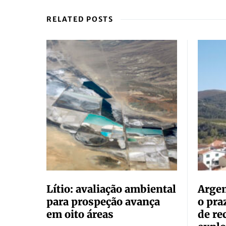
RELATED POSTS
Lítio: avaliação ambiental
Argem
para prospeção avança
o pra
em oito áreas
de re