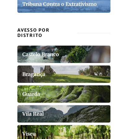
Tribuna Contra o Extrativismo
AVESSO POR
DISTRITO
Castelo Branco
Bragança
Guarda
Vila Real
Viseu