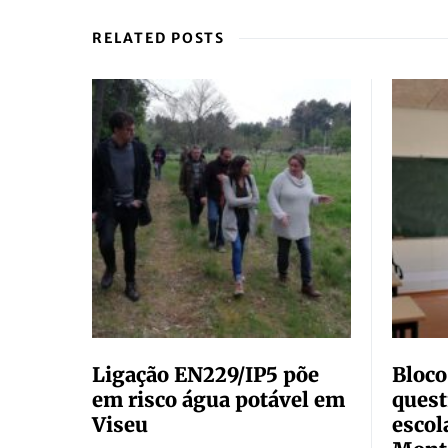
RELATED POSTS
Ligação EN229/IP5 põe
Bloco
em risco água potável em
quest
Viseu
escol