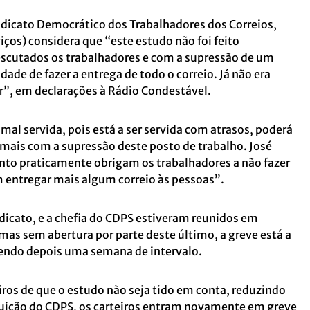
ndicato Democrático dos Trabalhadores dos Correios,
ços) considera que “este estudo não foi feito
cutados os trabalhadores e com a supressão de um
dade de fazer a entrega de todo o correio. Já não era
or”, em declarações à Rádio Condestável.
al servida, pois está a ser servida com atrasos, poderá
a mais com a supressão deste posto de trabalho. José
to praticamente obrigam os trabalhadores a não fazer
 entregar mais algum correio às pessoas”.
ndicato, e a chefia do CDPS estiveram reunidos em
mas sem abertura por parte deste último, a greve está a
avendo depois uma semana de intervalo.
iros de que o estudo não seja tido em conta, reduzindo
ibuição do CDPS, os carteiros entram novamente em greve