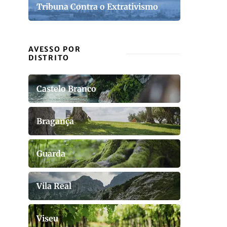
Tribuna Contra o Extrativismo
AVESSO POR
DISTRITO
Castelo Branco
Bragança
Guarda
Vila Real
Viseu