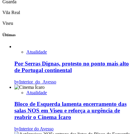
Guarda
Vila Real
Viseu
Últimas
Atualidade
Por Serras Dignas, protesto no ponto mais alto
de Portugal continental
by
Interior_do_Avesso
Atualidade
Bloco de Esquerda lamenta encerramento das
salas NOS em Viseu e reforça a urgência de
reabrir o Cinema Ícaro
by
Interior do Avesso