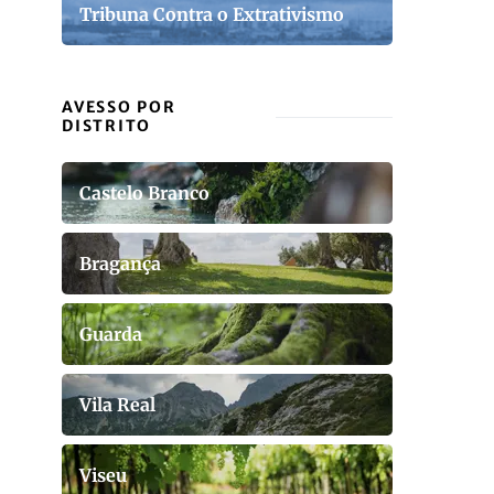
Tribuna Contra o Extrativismo
AVESSO POR
DISTRITO
Castelo Branco
Bragança
Guarda
Vila Real
Viseu