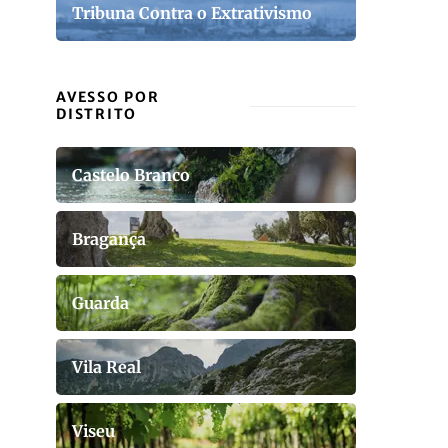
Tribuna Contra o Extrativismo
AVESSO POR
DISTRITO
Castelo Branco
Bragança
Guarda
Vila Real
Viseu