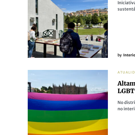
Iniciati
sustentá
by
Interi
ATUALI
Altam
LGBT
No distr
no inter