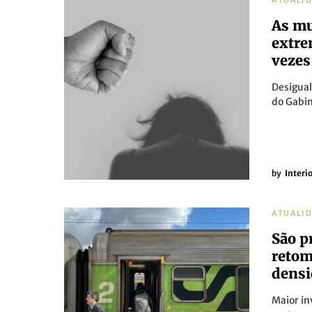
ATUALI
As mu
extre
vezes
Desigual
do Gabin
by
Interi
ATUALI
São p
retom
densi
Maior in