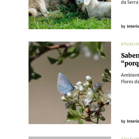
da Serra
by
Interi
ATUALI
Saben
“porq
Ambiente
Flores d
by
Interi