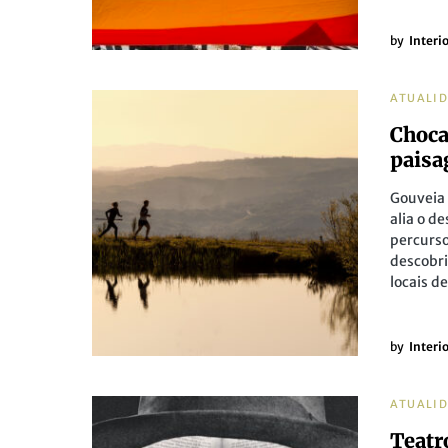
by
Interi
ATUALI
Choca
paisa
Gouveia 
alia o d
percurso
descobri
locais d
by
Interi
ATUALI
Teatr