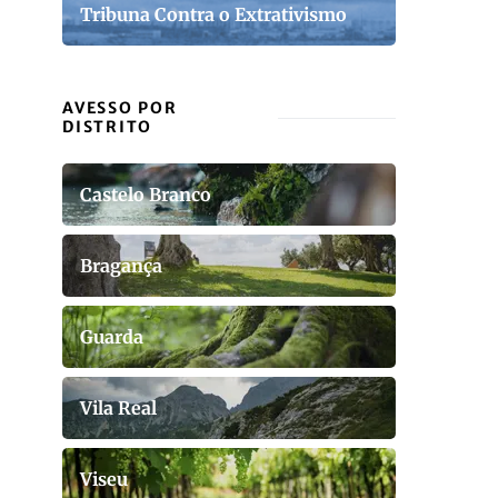
Tribuna Contra o Extrativismo
AVESSO POR
DISTRITO
Castelo Branco
Bragança
Guarda
Vila Real
Viseu