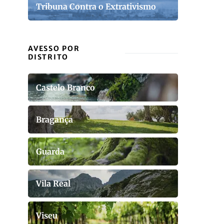
Tribuna Contra o Extrativismo
AVESSO POR
DISTRITO
Castelo Branco
Bragança
Guarda
Vila Real
Viseu