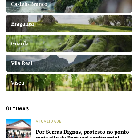
Castelo Branco
Bragança
Guarda
Vila Real
Viseu
ÚLTIMAS
ATUALIDADE
Por Serras Dignas, protesto no ponto