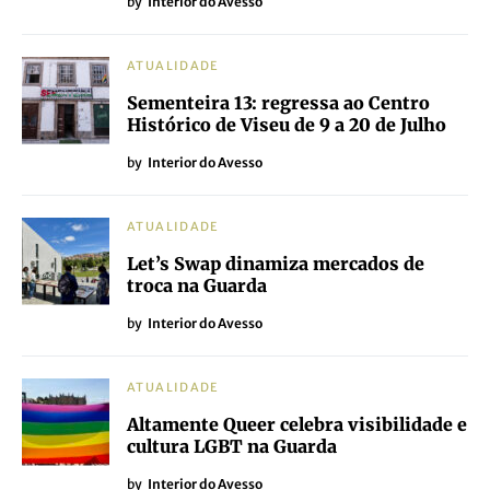
by
Interior_do_Avesso
ATUALIDADE
Bloco de Esquerda lamenta
encerramento das salas NOS em Viseu
e reforça a urgência de reabrir o
Cinema Ícaro
by
Interior do Avesso
ATUALIDADE
Autárquicas 2025: Bloco de Esquerda
de Viseu apresenta candidaturas com
foco nas Assembleias Municipais e de
Freguesia
by
Interior do Avesso