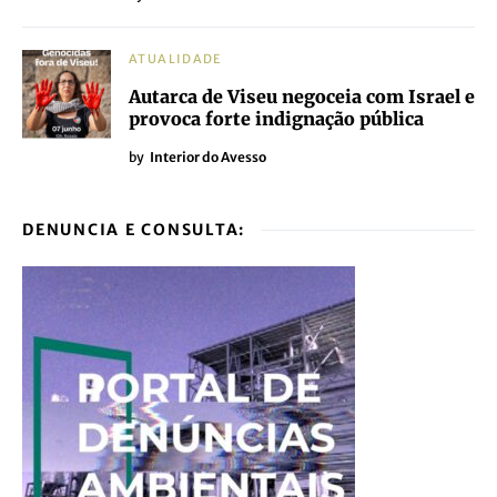
ATUALIDADE
Sementeira 13: regressa ao Centro
Histórico de Viseu de 9 a 20 de Julho
by
Interior do Avesso
ATUALIDADE
Let’s Swap dinamiza mercados de
troca na Guarda
by
Interior do Avesso
ATUALIDADE
Altamente Queer celebra visibilidade e
cultura LGBT na Guarda
by
Interior do Avesso