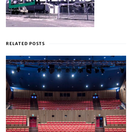
ATUALIDADE
Autarca de Viseu negoceia com Israel e
provoca forte indignação pública
by
Interior do Avesso
DENUNCIA E CONSULTA: