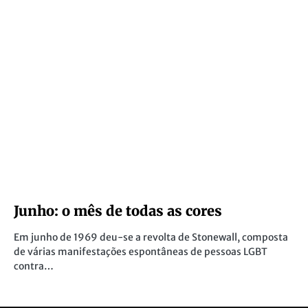
Na Cimeira Ibérica, convergiram
protestos laborais e ambientais
[vc_text_separator title=”Foto de Foro Extremeño
Antinuclear” border_width=”3″] O governo português e
espanhol encontraram-se na Guarda. Foram recebidos
por…