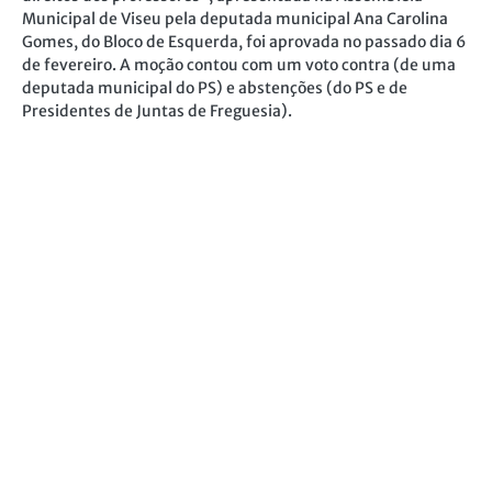
Moção “Promover a escola pública e o
respeito pelos direitos dos professores”
aprovada na Assembleia Municipal de
Viseu
A moção “Promover a escola pública e o respeito pelos
direitos dos professores”, apresentada na Assembleia
Municipal de Viseu pela deputada municipal Ana Carolina
Gomes, do Bloco de Esquerda, foi aprovada no passado dia 6