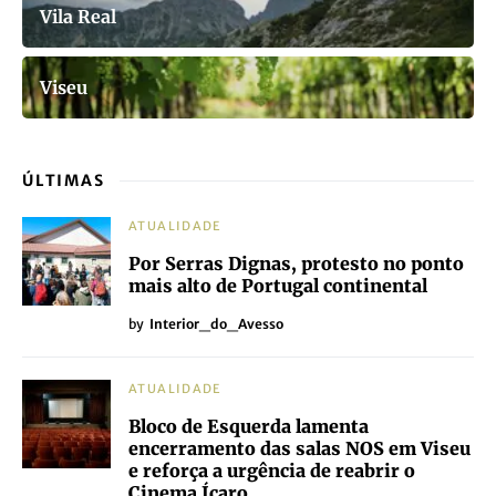
Vila Real
Viseu
ÚLTIMAS
ATUALIDADE
Por Serras Dignas, protesto no ponto
mais alto de Portugal continental
by
Interior_do_Avesso
ATUALIDADE
Bloco de Esquerda lamenta
encerramento das salas NOS em Viseu
e reforça a urgência de reabrir o
Cinema Ícaro