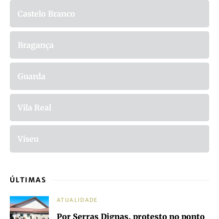
Castelo Branco
Bragança
Guarda
Vila Real
Viseu
ÚLTIMAS
ATUALIDADE
Por Serras Dignas, protesto no ponto