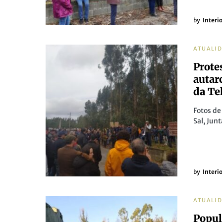
by
Interi
ATUALI
Prote
autar
da Te
Fotos de
Sal, Jun
by
Interi
ATUALI
Popul