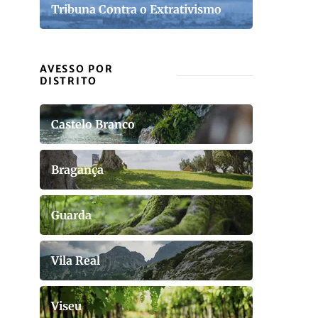
Tribuna Contra o Extrativismo
AVESSO POR
DISTRITO
Castelo Branco
Bragança
Guarda
Vila Real
Viseu