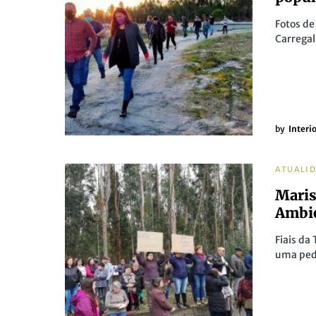
Fotos de
Carregal
by
Interi
ATUALI
Maris
Ambie
Fiais da
uma ped