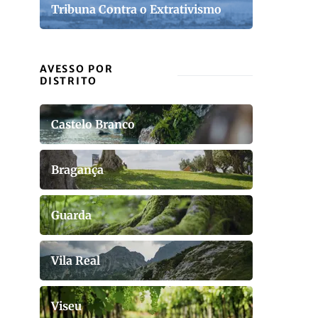
Tribuna Contra o Extrativismo
AVESSO POR
DISTRITO
Castelo Branco
Bragança
Guarda
Vila Real
Viseu