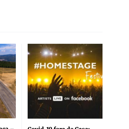
nça –