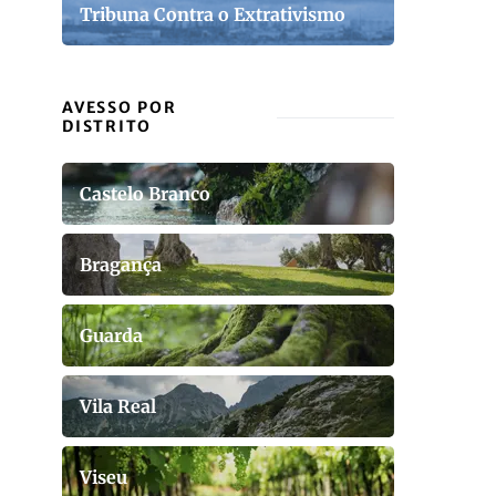
Tribuna Contra o Extrativismo
AVESSO POR
DISTRITO
Castelo Branco
Bragança
Guarda
Vila Real
Viseu