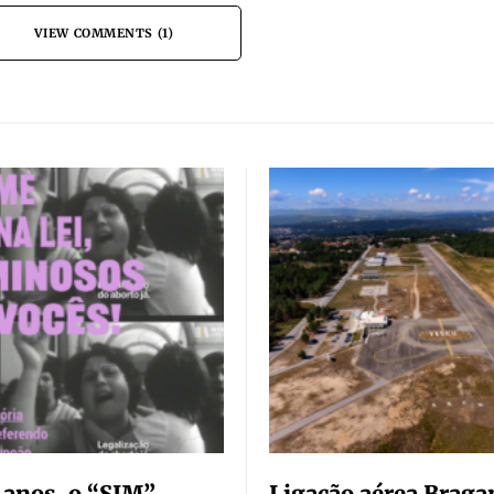
VIEW COMMENTS (1)
 anos, o “SIM”
Ligação aérea Braga