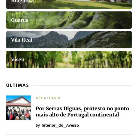
Bragança
Guarda
Vila Real
Viseu
ÚLTIMAS
ATUALIDADE
Por Serras Dignas, protesto no ponto
mais alto de Portugal continental
by
Interior_do_Avesso