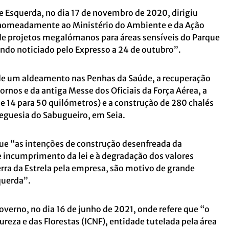
 Esquerda, no dia 17 de novembro de 2020, dirigiu
nomeadamente ao Ministério do Ambiente e da Ação
de projetos megalómanos para áreas sensíveis do Parque
gundo noticiado pelo Expresso a 24 de outubro”.
 de um aldeamento nas Penhas da Saúde, a recuperação
iornos e da antiga Messe dos Oficiais da Força Aérea, a
de 14 para 50 quilómetros) e a construção de 280 chalés
reguesia do Sabugueiro, em Seia.
que “as intenções de construção desenfreada da
 de incumprimento da lei e à degradação dos valores
erra da Estrela pela empresa, são motivo de grande
querda”.
overno, no dia 16 de junho de 2021, onde refere que “o
reza e das Florestas (ICNF), entidade tutelada pela área