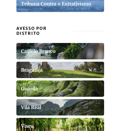
Tribuna Contra o Extrativismo
AVESSO POR
DISTRITO
Castelo Branco
Bragança
Guarda
Vila Real
Viseu