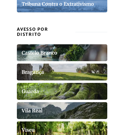
Tribuna Contra o Extrativismo
AVESSO POR
DISTRITO
Castelo Branco
Bragança
Guarda
Vila Real
Viseu