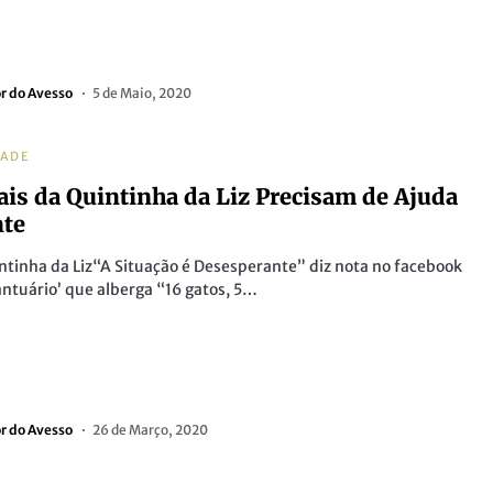
or do Avesso
5 de Maio, 2020
DADE
is da Quintinha da Liz Precisam de Ajuda
nte
ntinha da Liz“A Situação é Desesperante” diz nota no facebook
antuário’ que alberga “16 gatos, 5…
or do Avesso
26 de Março, 2020