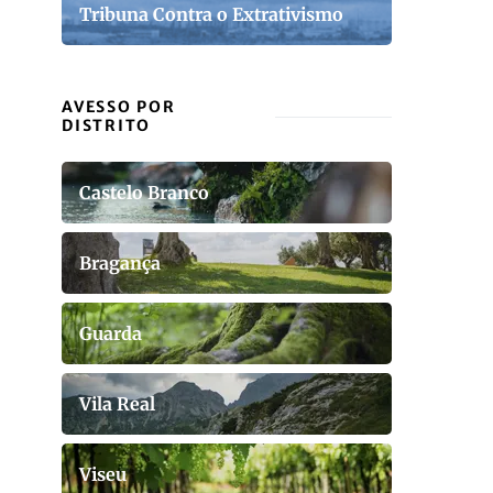
Tribuna Contra o Extrativismo
AVESSO POR
DISTRITO
Castelo Branco
Bragança
Guarda
Vila Real
Viseu