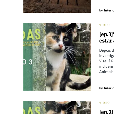
by
Interi
VÍDEO
[ep.3
estar
Depois d
investig
Viseu? P
incluem 
Animais 
by
Interi
VÍDEO
[ep.2