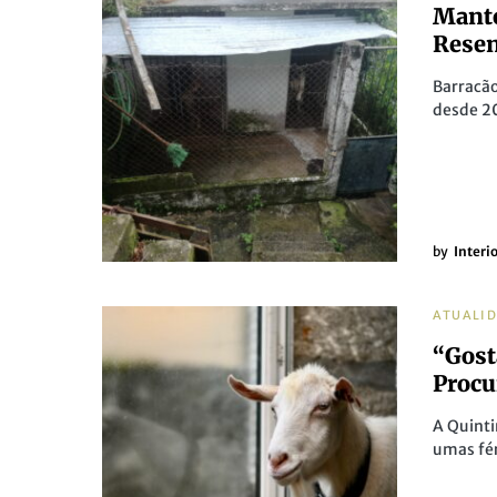
Manté
Resen
Barracão
desde 2
by
Interi
ATUALI
“Gost
Procu
A Quintin
umas fé