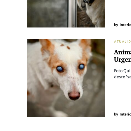
by
Interi
ATUALI
Anima
Urge
Foto Qui
deste ‘s
by
Interi