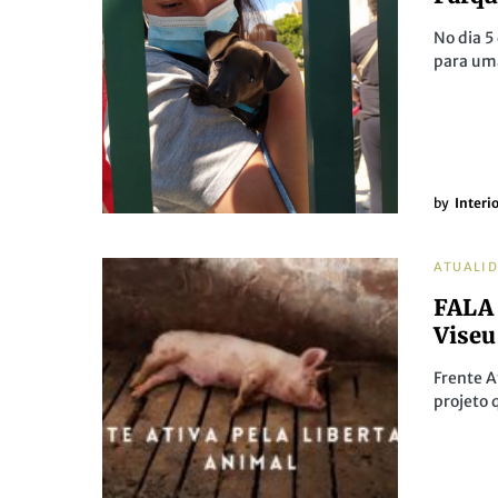
No dia 5
para um
by
Interi
ATUALI
FALA 
Viseu
Frente A
projeto