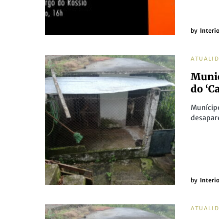
by
Interi
ATUALI
Munic
do ‘C
Munícip
desapare
by
Interi
ATUALI