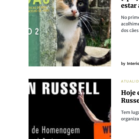
estar
No prime
acolhime
dos cães
by
Interi
ATUALI
Hoje 
Russe
Tem luga
organiz