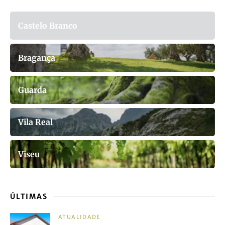
Castelo Branco
Bragança
Guarda
Vila Real
Viseu
ÚLTIMAS
ATUALIDADE