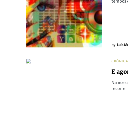
tempos 
by
Luís M
CRÓNIC
E ago
Na nossa
recorrer