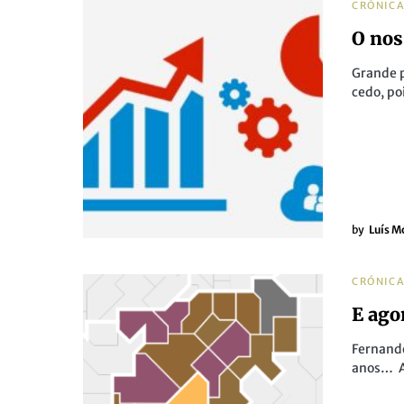
CRÓNIC
O nos
Grande p
cedo, po
by
Luís M
CRÓNIC
E ago
Fernando
anos… A