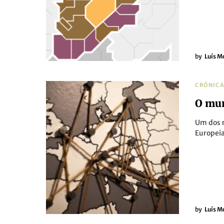
by
Luís M
CRÓNIC
O mun
Um dos r
Europeia
by
Luís M