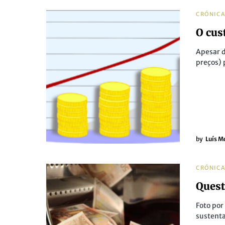
CRÓNIC
O cus
Apesar 
preços) 
by
Luís M
CRÓNIC
Quest
Foto por
sustent