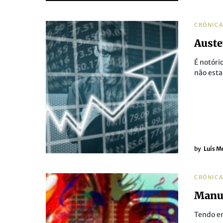
CRÓNIC
Auste
É notóri
não est
by
Luís M
CRÓNIC
Manua
Tendo em