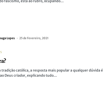
do fascismo, está ao rubro, ocupando…
ouga Lopes
25 de Fevereiro, 2021
AS
ra?
 tradição católica, a resposta mais popular a qualquer dúvida é
 ao Deus criador, explicando tudo…