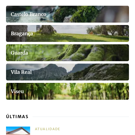
Castelo Branco
Bragança
Guarda
Vila Real
Viseu
ÚLTIMAS
ATUALIDADE