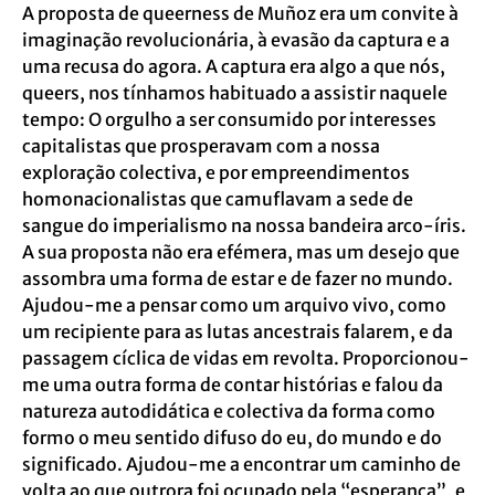
A proposta de queerness de Muñoz era um convite à
imaginação revolucionária, à evasão da captura e a
uma recusa do agora. A captura era algo a que nós,
queers, nos tínhamos habituado a assistir naquele
tempo: O orgulho a ser consumido por interesses
capitalistas que prosperavam com a nossa
exploração colectiva, e por empreendimentos
homonacionalistas que camuflavam a sede de
sangue do imperialismo na nossa bandeira arco-íris.
A sua proposta não era efémera, mas um desejo que
assombra uma forma de estar e de fazer no mundo.
Ajudou-me a pensar como um arquivo vivo, como
um recipiente para as lutas ancestrais falarem, e da
passagem cíclica de vidas em revolta. Proporcionou-
me uma outra forma de contar histórias e falou da
natureza autodidática e colectiva da forma como
formo o meu sentido difuso do eu, do mundo e do
significado. Ajudou-me a encontrar um caminho de
volta ao que outrora foi ocupado pela “esperança”, e