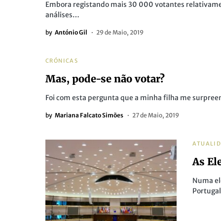
Embora registando mais 30 000 votantes relativament
análises…
by
António Gil
29 de Maio, 2019
CRÓNICAS
Mas, pode-se não votar?
Foi com esta pergunta que a minha filha me surpreen
by
Mariana Falcato Simões
27 de Maio, 2019
ATUALI
As El
Numa el
Portugal