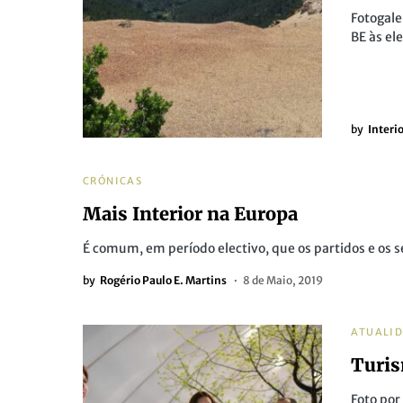
Fotogale
BE às el
by
Interi
CRÓNICAS
Mais Interior na Europa
É comum, em período electivo, que os partidos e os 
by
Rogério Paulo E. Martins
8 de Maio, 2019
ATUALI
Turis
Foto por