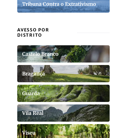
Tribuna Contra o Extrativismo
AVESSO POR
DISTRITO
Castelo Branco
Bragança
Guarda
Vila Real
Viseu