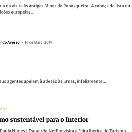
ria da visita às antigas Minas da Panasqueira A cabeça de lista do
eições europeias…
or do Avesso
16 de Maio, 2019
seus agentes apelem à adesão às urnas; infelizmente,…
DADE
mo sustentável para o Interior
 Paula Nunes | Esquerda.NetEm visita à Feira Ibérica de Turismo