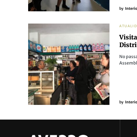
by
Interi
ATUALI
Visit
Distr
No passa
Assembl
by
Interi