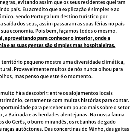
negras, evitando assim que os seus residentes queiram
air do país. Eu acredito que a explicação é simples e ao
ico. Sendo Portugal um destino turístico por
a saída dos seus, assim passaram as suas férias no país
a sua economia. Pois bem, façamos todos o mesmo.
, aproveitando para conhecer o interior, onde a
mia e as suas gentes são simples mas hospitaleiras.
 território pequeno mostra uma diversidade climática,
ltural. Provavelmente muitos de nós nunca olhou para
 olhos, mas penso que este é o momento.
uito há a descobrir: entre os alojamentos locais
atrimónio, certamente com muitas histórias para contar.
oportunidade para perceber um pouco mais sobre o setor
o, a Bairrada e as herdades alentejanas. Na nossa fauna
s do Gerês, o burro mirandês, os rebanhos de gado
e raças autóctones. Das concertinas do Minho, das gaitas