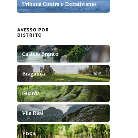
Tribuna Contra o Extrativismo
AVESSO POR
DISTRITO
Castelo Branco
Bragança
Guarda
Vila Real
Viseu