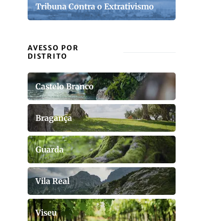
Tribuna Contra o Extrativismo
AVESSO POR
DISTRITO
Castelo Branco
Bragança
Guarda
Vila Real
Viseu