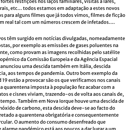
tes restrições nos laços familiares, visitas a lares,
unerais, etc… todos estamos em adaptação a estes novos
 para alguns filmes que já todos vimos, filmes de ficção
 bem real tal com um números crescem de infetados….
ivos têm surgido em notícias divulgadas, nomeadamente
ostas, por exemplo as emissões de gases poluentes na
nte, como provam as imagens recolhidas pelo
satélite
opérnico da Comissão Europeia e da Agência Espacial
 anunciou uma descida também em Itália, descida
ncia, aos tempos de pandemia. Outro bom exemplo da
 19 estão a provocar são os que verificamos nos canais
e a quarentena imposta à população fez acabar com a
tos e cisnes viviam, trazendo-os de volta aos canais de,
to tempo. Também em Nova Iorque houve uma descida de
óxido de carbono, esta descida deve-se ao facto do
cretado a quarentena obrigatória e consequentemente
ircular. O aumento do consumo desenfreado que
e alarme pandémico está aos poucos a dar lugar a um