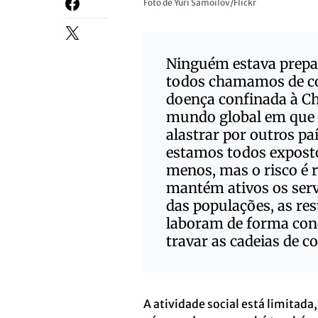
Foto de Yuri Samoilov/Flickr
Ninguém estava prep
todos chamamos de co
doença confinada à Ch
mundo global em que v
alastrar por outros p
estamos todos exposto
menos, mas o risco é r
mantém ativos os serv
das populações, as re
laboram de forma cond
travar as cadeias de 
A atividade social está limitad