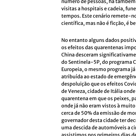
número de pessoas, há também for
visitas a hospitais e cadeia, f
tempos. Este cenário remete-nos
científica, mas não é ficção, é
No entanto alguns dados posit
os efeitos das quarentenas imp
China desceram significativame
do Sentinela-5P, do programa C
Europeia, o mesmo programa já
atribuída ao estado de emergê
despoluição que os efeitos Covid
de Veneza, cidade de Itália ond
quarentena em que os peixes, pa
onde já não eram vistos à mui
cerca de 50% da emissão de mon
governador desta cidade ter de
uma descida de automóveis a c
assistimos nos primeiros dias d