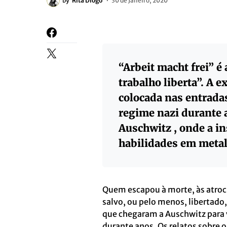
by
Rita Diogo
30 de Janeiro, 2020
“
Arbeit macht frei
” é
trabalho liberta”. A 
colocada nas entrada
regime nazi durante
Auschwitz , onde a in
habilidades em metalu
Quem escapou à morte, às atroci
salvo, ou pelo menos, libertado
que chegaram a Auschwitz para v
durante anos. Os relatos sobre 