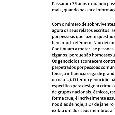
Passaram 75 anos e quando pas
mais, quando passar a informaç
Com o número de sobreviventes 
agora os seus relatos escritos,
por pessoas que fazem questão d
bem muito efémero. Não deixou
Continuam a matar-se pessoas p
ciganos, porque são homossexuai
Os genocídios acontecem contra
perpetrados por pessoas comuns 
foice, a influência cega de gra
ou não…). O termo genocídio não
específico para designar crimes
de grupos nacionais, étnicos, ra
forma crua, é incrivelmente ass
nos dias de hoje, a 27 de janei
exibiu um dos seus membros a f