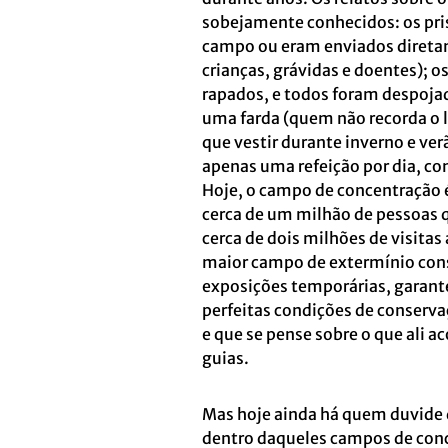
sobejamente conhecidos: os pri
campo ou eram enviados diretam
crianças, grávidas e doentes); o
rapados, e todos foram despojad
uma farda (quem não recorda o li
que vestir durante inverno e v
apenas uma refeição por dia, co
Hoje, o campo de concentração
cerca de um milhão de pessoas q
cerca de dois milhões de visita
maior campo de extermínio cons
exposições temporárias, garant
perfeitas condições de conservaç
e que se pense sobre o que ali a
guias.
Mas hoje ainda há quem duvide 
dentro daqueles campos de conc