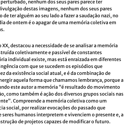
perturbado, nenhum dos seus pares parece ter
divulgação destas imagens, nenhum dos seus pares
de ter alguém ao seu lado a fazer a saudação nazi, no
 dia de ontem é o apagar de uma memória coletiva em
s.
lo XX, destacou a necessidade de se analisar a memória
ruída coletivamente e passível de constantes
ria individual existe, mas está enraizada em diferentes
ingência com que se sucedem os episódios que
z da existência social atual, e é da combinação de
mergir aquela forma que chamamos lembrança, porque a
ndo este autor a memória “é resultado do movimento
ão, como também é ação dos diversos grupos sociais nas
esente”. Compreende a memória coletiva como um
ia social, por realizar evocações do passado que
seres humanos interpretem e vivenciem o presente e, a
nstrução de projetos capazes de modificar o futuro.