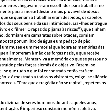
sioneiros chegavam, eram escolhidos para trabalhar no
ente para a morte (destino mais provável de idosos,
s que se queriam a trabalhar eram despidos, os cabelos
os dos seus bens e da sua intimidade. Era-lhes entregue
vro e o filme “O rapaz do pijama às riscas”), que tinham
erão, dormiam em camaratas sobrelotadas, comiam
mposta por um litro de água e um pedaço de pão.
 é um museu e um memorial que honra as memórias das
ue ali morreram à mão das forças nazis, e que recebe
s anualmente. Manter viva a memória do que se passou no
truído pelas forças alemãs é o objetivo. Fazem-se
e-se que tudo o que foi encontrado então está em
ão, e é mostrado a todos os visitantes, exige-se silêncio
conteceu. “Para que a tragédia não se repita”, repetem os
do dizimar de seres humanos durante aqueles anos,
entração. É imperioso construir memória coletiva.