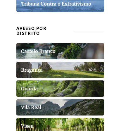
Tribuna Contra o Extrativismo
AVESSO POR
DISTRITO
Castelo Branco
Bragança
Guarda
Vila Real
Viseu