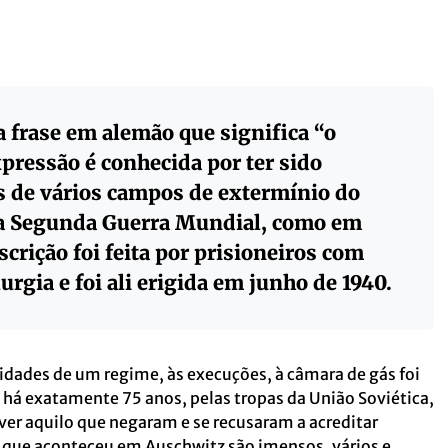
 a frase em alemão que significa “o
expressão é conhecida por ter sido
s de vários campos de extermínio do
 a Segunda Guerra Mundial, como em
scrição foi feita por prisioneiros com
rgia e foi ali erigida em junho de 1940.
dades de um regime, às execuções, à câmara de gás foi
, há exatamente 75 anos, pelas tropas da União Soviética,
er aquilo que negaram e se recusaram a acreditar
o que aconteceu em Auschwitz são imensos, vários e