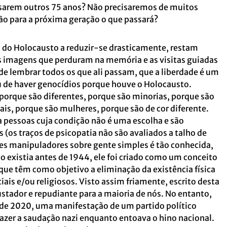
sarem outros 75 anos? Não precisaremos de muitos
ão para a próxima geração o que passará?
do Holocausto a reduzir-se drasticamente, restam
 as imagens que perduram na memória e as visitas guiadas
e lembrar todos os que ali passam, que a liberdade é um
 de haver genocídios porque houve o Holocausto.
orque são diferentes, porque são minorias, porque são
s, porque são mulheres, porque são de cor diferente.
 pessoas cuja condição não é uma escolha e são
(os traços de psicopatia não são avaliados a talho de
ndes manipuladores sobre gente simples é tão conhecida,
 existia antes de 1944, ele foi criado como um conceito
 que têm como objetivo a eliminação da existência física
ciais e/ou religiosos. Visto assim friamente, escrito desta
ustador e repudiante para a maioria de nós. No entanto,
ro de 2020, uma manifestação de um partido político
azer a saudação nazi enquanto entoava o hino nacional.