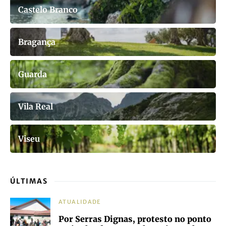
Castelo Branco
Bragança
Guarda
Vila Real
Viseu
ÚLTIMAS
ATUALIDADE
Por Serras Dignas, protesto no ponto