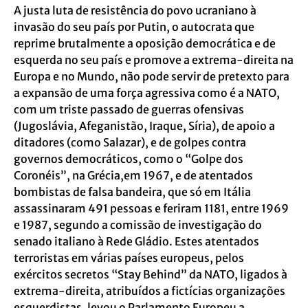
A justa luta de resistência do povo ucraniano à
invasão do seu país por Putin, o autocrata que
reprime brutalmente a oposição democrática e de
esquerda no seu país e promove a extrema-direita na
Europa e no Mundo, não pode servir de pretexto para
a expansão de uma força agressiva como é a NATO,
com um triste passado de guerras ofensivas
(Jugoslávia, Afeganistão, Iraque, Síria), de apoio a
ditadores (como Salazar), e de golpes contra
governos democráticos, como o “Golpe dos
Coronéis”, na Grécia,em 1967, e de atentados
bombistas de falsa bandeira, que só em Itália
assassinaram 491 pessoas e feriram 1181, entre 1969
e 1987, segundo a comissão de investigação do
senado italiano à Rede Gládio. Estes atentados
terroristas em várias países europeus, pelos
exércitos secretos “Stay Behind” da NATO, ligados à
extrema-direita, atribuídos a fictícias organizações
esquerdistas, levou o Parlamento Europeu a