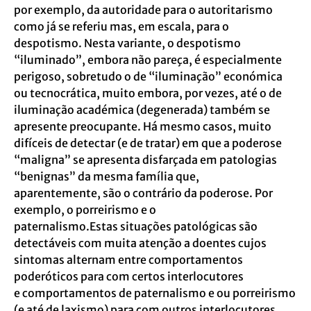
por exemplo, da autoridade para o
autoritarismo
como já se referiu mas, em escala, para o
despotismo. Nesta variante, o
despotismo
“iluminado”, embora não pareça, é especialmente
perigoso, sobretudo o de
“iluminação” económica
ou tecnocrática, muito embora, por vezes, até o de
iluminação
académica (degenerada) também se
apresente preocupante.
Há mesmo casos, muito
difíceis de detectar (e de tratar) em que a poderose
“maligna” se
apresenta disfarçada em patologias
“benignas” da mesma família que,
aparentemente,
são o contrário da poderose. Por
exemplo, o porreirismo e o
paternalismo.Estas
situações patológicas são
detectáveis com muita atenção a doentes cujos
sintomas
alternam entre comportamentos
poderóticos para com certos interlocutores
e
comportamentos de paternalismo e ou porreirismo
(e até de laxismo) para com outros
interlocutores.