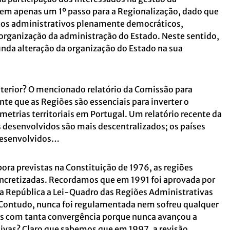
uem apenas um 1º passo para a Regionalização, dado que
viços administrativos plenamente democráticos,
rganização da administração do Estado. Neste sentido,
nda alteração da organização do Estado na sua
nterior? O mencionado relatório da Comissão para
te que as Regiões são essenciais para inverter o
etrias territoriais em Portugal. Um relatório recente da
 desenvolvidos são mais descentralizados; os países
desenvolvidos…
 previstas na Constituição de 1976, as regiões
ncretizadas. Recordamos que em 1991 foi aprovada por
 República a Lei-Quadro das Regiões Administrativas
). Contudo, nunca foi regulamentada nem sofreu qualquer
as com tanta convergência porque nunca avançou a
tivas? Claro que sabemos que em 1997, a revisão