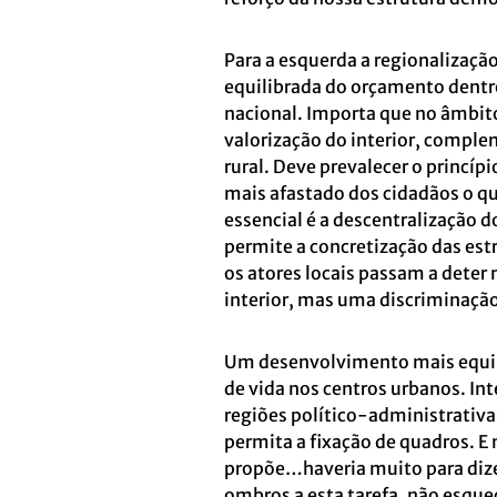
Para a esquerda a regionalizaçã
equilibrada do orçamento dentr
nacional. Importa que no âmbito 
valorização do interior, compl
rural. Deve prevalecer o princíp
mais afastado dos cidadãos o qu
essencial é a descentralização 
permite a concretização das est
os atores locais passam a deter
interior, mas uma discriminação
Um desenvolvimento mais equili
de vida nos centros urbanos. Int
regiões político-administrativ
permita a fixação de quadros. E
propõe…haveria muito para dizer 
ombros a esta tarefa, não esqu