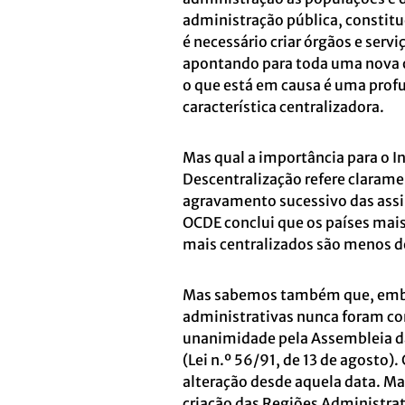
administração pública, constit
é necessário criar órgãos e ser
apontando para toda uma nova o
o que está em causa é uma profu
característica centralizadora.
Mas qual a importância para o I
Descentralização refere claramen
agravamento sucessivo das assim
OCDE conclui que os países mais
mais centralizados são menos 
Mas sabemos também que, embora
administrativas nunca foram co
unanimidade pela Assembleia da
(Lei n.º 56/91, de 13 de agosto
alteração desde aquela data. M
criação das Regiões Administra