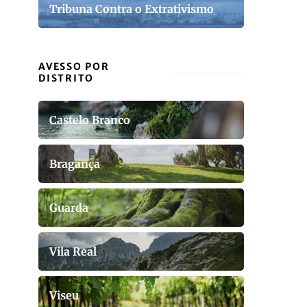
Tribuna Contra o Extrativismo
AVESSO POR
DISTRITO
Castelo Branco
Bragança
Guarda
Vila Real
Viseu