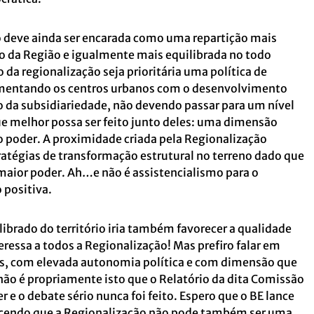
o deve ainda ser encarada como uma repartição mais
o da Região e igualmente mais equilibrada no todo
da regionalização seja prioritária uma política de
ementando os centros urbanos com o desenvolvimento
io da subsidiariedade, não devendo passar para um nível
e melhor possa ser feito junto deles: uma dimensão
do poder. A proximidade criada pela Regionalização
ratégias de transformação estrutural no terreno dado que
 maior poder. Ah…e não é assistencialismo para o
 positiva.
brado do território iria também favorecer a qualidade
eressa a todos a Regionalização! Mas prefiro falar em
as, com elevada autonomia política e com dimensão que
 não é propriamente isto que o Relatório da dita Comissão
e o debate sério nunca foi feito. Espero que o BE lance
ecendo que a Regionalização não pode também ser uma