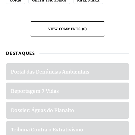
COP26
GRETA THUNBERG
KARL MARX
VIEW COMMENTS (0)
DESTAQUES
Portal das Denúncias Ambientais
Reportagem 7 Vidas
Dossier: Águas do Planalto
Tribuna Contra o Extrativismo