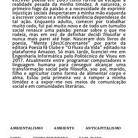
escrever poesia em 2005 como forma de escapar à
realidade pesada da minha timidez. A natureza, o
primeiro fogo da paixão e a necessidade de exprimir
injustiças sociais despertaram a minha mão esquerda
a escrever como se a minha existência dependesse de
tal ação. Enquanto adulto, comecei por trabalhar
muito cedo, fui pai muito novo e de todo um tumulto
social renasce uma paixão: pensar sobre o que me
rodeia, mas em vez de definhar decidi filosofar e
nunca mais parei até hoje. Nasceram dois livros de
poesia, “Mente (des)Concertante” por parte da
editora Poesia Fã Clube e “O Fluxo da Vida” editado na
plataforma Amazon. Só mais tarde, licenciei-me em
Engenharia Informática pelo Politécnico de Viseu em
2017. Atualmente entre programar computadores e
linguagem humana para conseguir alcançar uma
transformação social pela filosofia, sou pai, marido,
filho e agricultor como forma de alimentar corpo e
alma. Estou pela primeira vez a romper a minha
timidez e a expor-me nos meios de comunicação
social e em comunidades literárias.
AMBIENTALISMO
AMBIENTE
ANTICAPITALISMO